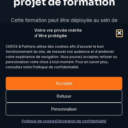
projet de formation
Cette formation peut être déployée au sein de
votre organisation et adaptée à vos enjeux, à
Votre vie privée mérite
d'être protégée
votre contexte et aux objectifs de
CEROS & Partners utilise des cookies afin d'assurer le bon
développement de vos équipes. Échangeons
fonctionnement du site, de mesurer son audience et d'améliorer
sur vos besoins et construisons ensemble un
votre expérience de navigation. Vous pouvez accepter, refuser ou
personnaliser votre choix à tout moment. Pour en savoir plus,
dispositif de formation pertinent et
consultez notre Politique de confidentialité.
opérationnel.
Accepter
Refuser
Demander des informations
Personnaliser
Découvrir l’Académie CEROS
Politique de cookies
Déclaration de confidentialité