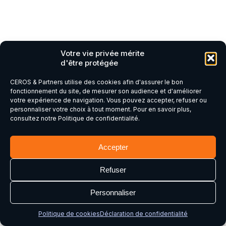
Votre vie privée mérite
d'être protégée
CEROS & Partners utilise des cookies afin d'assurer le bon
fonctionnement du site, de mesurer son audience et d'améliorer
votre expérience de navigation. Vous pouvez accepter, refuser ou
personnaliser votre choix à tout moment. Pour en savoir plus,
consultez notre Politique de confidentialité.
Les erreurs les plus
fréquentes lors de
Accepter
l'intégration
Refuser
Personnaliser
Même avec les meilleures intentions,
Politique de cookies
Déclaration de confidentialité
certaines pratiques compromettent