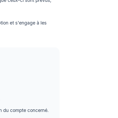
sque ceux-ci sont prévus,
tion et s'engage à les
.
ion du compte concerné.