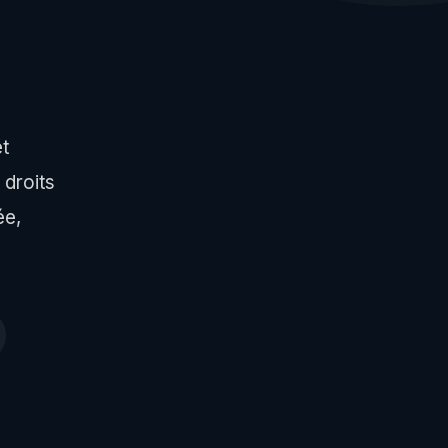
t
 droits
ée,