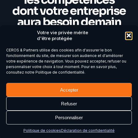
dont votre entreprise
aura besoin demain
Votre vie privée mérite
d'être protégée
La GEPP vous permet d'anticiper les
évolutions de vos métiers, de sécuriser vos
CEROS & Partners utilise des cookies afin d'assurer le bon
fonctionnement du site, de mesurer son audience et d'améliorer
compétences stratégiques et de construire
votre expérience de navigation. Vous pouvez accepter, refuser ou
personnaliser votre choix à tout moment. Pour en savoir plus,
une organisation plus résiliente. Échangeons
consultez notre Politique de confidentialité.
sur vos enjeux et identifions ensemble les
priorités de votre entreprise.
Accepter
Refuser
Personnaliser
Échanger sur votre projet GEPP →
Politique de cookies
Déclaration de confidentialité
Nous contacter